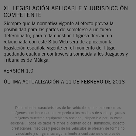
XI. LEGISLACIÓN APLICABLE Y JURISDICCIÓN
COMPETENTE
Siempre que la normativa vigente al efecto prevea la
posibilidad para las partes de someterse a un fuero
determinado, para toda cuestión litigiosa derivada o
relacionada con este Sitio Web será de aplicación la
legislación española vigente en el momento del litigio,
quedando cualquier controversia sometida a los Juzgados y
Tribunales de Málaga.
VERSIÓN 1.0
ÚLTIMA ACTUALIZACIÓN A 11 DE FEBRERO DE 2018
Determinadas características de los vehículos que aparecen en las
imágenes pueden variar con respecto a los modelos de serie, y algunas
imágenes muestran equipamiento opcional, disponible por un coste
adicional. Todos los datos relativos al contenido del suministro, aspecto,
prestaciones, medidas y pesos de los vehículos se ofrecen de forma no
vinculante y sin garantía alguna frente a confusiones o errores de