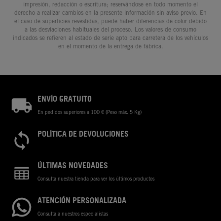
impresión, redacción o escritura; reservándose en todo momento el
derecho a realizar cambios en la presente información sin aviso previo. En
el caso de superficies revestidas, puede haber diferencias de color debido
a las desviaciones habituales del proceso. Los valores de consumo
indicados se refieren al estado de serie apto para carretera de los vehículos
en el momento de la entrega de fábrica.
ENVÍO GRATUITO
En pedidos superiores a 100 € (Peso máx. 5 Kg)
POLÍTICA DE DEVOLUCIONES
ÚLTIMAS NOVEDADES
Consulta nuestra tienda para ver los últimos productos
ATENCIÓN PERSONALIZADA
Consulta a nuestros especialistas