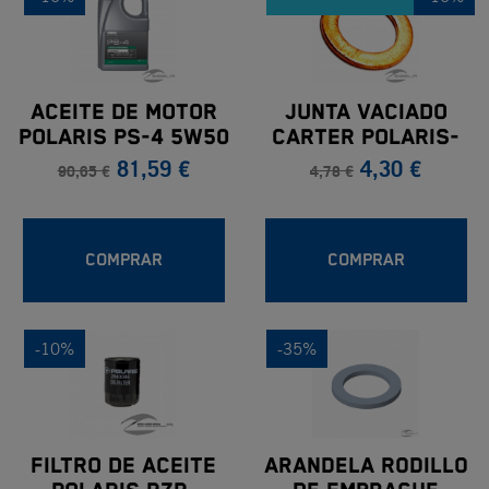
ACEITE DE MOTOR
JUNTA VACIADO
POLARIS PS-4 5W50
CARTER POLARIS-
81,59 €
4,30 €
4L
19X12X1.3-COBRE
90,65 €
4,78 €
COMPRAR
COMPRAR
-10%
-35%
FILTRO DE ACEITE
Arandela Rodillo