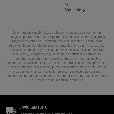
10

Siguiente
Determinadas características de los vehículos que aparecen en las
imágenes pueden variar con respecto a los modelos de serie, y algunas
imágenes muestran equipamiento opcional, disponible por un coste
adicional. Todos los datos relativos al contenido del suministro, aspecto,
prestaciones, medidas y pesos de los vehículos se ofrecen de forma no
vinculante y sin garantía alguna frente a confusiones o errores de
impresión, redacción o escritura; reservándose en todo momento el
derecho a realizar cambios en la presente información sin aviso previo. En
el caso de superficies revestidas, puede haber diferencias de color debido
a las desviaciones habituales del proceso. Los valores de consumo
indicados se refieren al estado de serie apto para carretera de los vehículos
en el momento de la entrega de fábrica.
ENVÍO GRATUITO
En pedidos superiores a 100 € (Peso máx. 5 Kg)