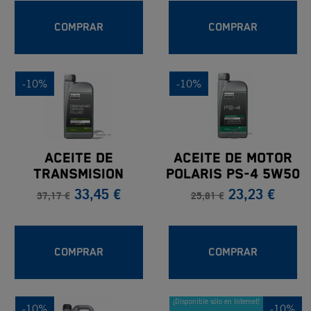
550/850/1000)
COMPRAR
COMPRAR
-10%
-10%
ACEITE DE
ACEITE DE MOTOR
TRANSMISION
POLARIS PS-4 5W50
33,45 €
23,23 €
POLARIS DEMAND
1L
37,17 €
25,81 €
DRIVE FLUID 1L
COMPRAR
COMPRAR
¡Disponible sólo en Internet!
-10%
-10%