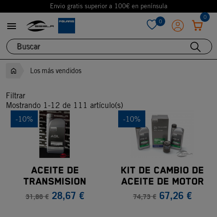
Envio gratis superior a 100€ en península
0
0

favorite
Los más vendidos
Filtrar
Mostrando 1-12 de 111 artículo(s)
-10%
-10%
ACEITE DE
KIT DE CAMBIO DE
TRANSMISION
ACEITE DE MOTOR
28,67 €
67,26 €
POLARIS AGL 1L
POLARIS PS-4
31,86 €
74,73 €
(Sportsman® 330-
570, XP