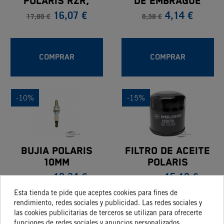
POLARIS RZR,
De Embrague
16,07 €
4,14 €
RANGER & GENERAL
17,86 €
6,38 €
COMPRAR
COMPRAR
-10%
-15%
BUJIA POLARIS
FILTRO DE ACEITE
10MM
POLARIS
12,34 €
15,18 €
SPORTSMAN & RZR
13,71 €
17,86 €
PRO/TURBO
Esta tienda te pide que aceptes cookies para fines de
rendimiento, redes sociales y publicidad. Las redes sociales y
las cookies publicitarias de terceros se utilizan para ofrecerte
COMPRAR
COMPRAR
funciones de redes sociales y anuncios personalizados.