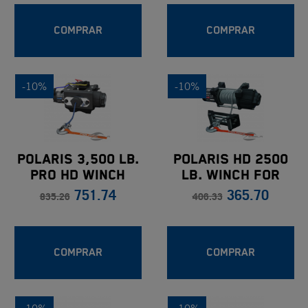
COMPRAR
COMPRAR
-10%
-10%
Polaris 3,500 Lb.
POLARIS HD 2500
Pro HD Winch
LB. WINCH FOR
751.74
365.70
SPORTSMAN®
SPORTMAN
835.26
406.33
1000S/SCRAMBLER®
1000S
COMPRAR
COMPRAR