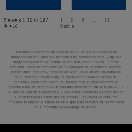
Showing 1-12 of 127
1
2
3
…
11
item(s)

Next
Determinadas características de los vehículos que aparecen en las
imágenes pueden variar con respecto a los modelos de serie, y algunas
imágenes muestran equipamiento opcional, disponible por un coste
adicional. Todos los datos relativos al contenido del suministro, aspecto,
prestaciones, medidas y pesos de los vehículos se ofrecen de forma no
vinculante y sin garantía alguna frente a confusiones o errores de
impresión, redacción o escritura; reservándose en todo momento el
derecho a realizar cambios en la presente información sin aviso previo. En
el caso de superficies revestidas, puede haber diferencias de color debido
a las desviaciones habituales del proceso. Los valores de consumo
indicados se refieren al estado de serie apto para carretera de los vehículos
en el momento de la entrega de fábrica.