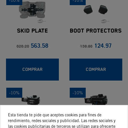
-10%
-10%
Skid Plate
Boot Protectors
563.58
124.97
626.20
138.86
COMPRAR
COMPRAR
-10%
-10%
Esta tienda te pide que aceptes cookies para fines de
rendimiento, redes sociales y publicidad. Las redes sociales y
Polaris HD 2,500
K-WINCH POL 3.5
las cookies publicitarias de terceros se utilizan para ofrecerte