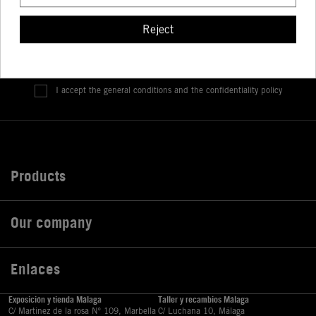
¡Infórmate de nuestras novedades!
Reject
I accept the general conditions and the confidentiality policy
Products

Our company

Enlaces

Exposición y tienda Málaga
Taller y recambios Málaga
C/ Martinez de la rosa Nº 109, Marbella
C/ Luchana 10, Málaga