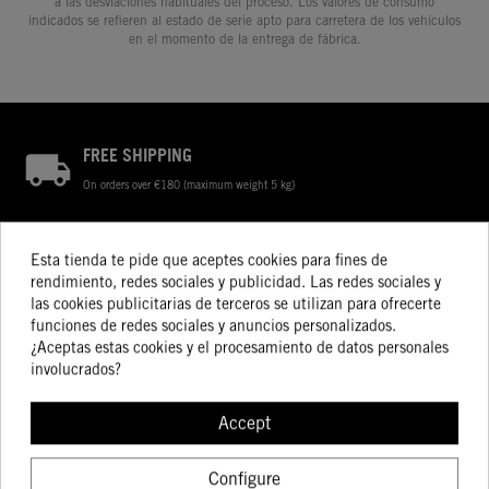
a las desviaciones habituales del proceso. Los valores de consumo
indicados se refieren al estado de serie apto para carretera de los vehículos
en el momento de la entrega de fábrica.
FREE SHIPPING
On orders over €180 (maximum weight 5 kg)
RETURN POLICY
Esta tienda te pide que aceptes cookies para fines de
rendimiento, redes sociales y publicidad. Las redes sociales y
LATEST NEWS
las cookies publicitarias de terceros se utilizan para ofrecerte
funciones de redes sociales y anuncios personalizados.
Check out our store for the latest products
¿Aceptas estas cookies y el procesamiento de datos personales
involucrados?
PERSONALIZED ATTENTION
Consult our specialists
Accept
Configure