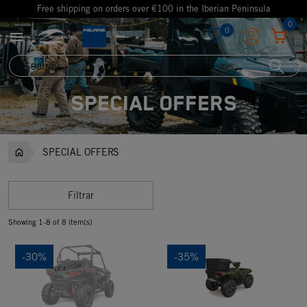
Free shipping on orders over €100 in the Iberian Peninsula
0
0

favorite
SPECIAL OFFERS
SPECIAL OFFERS
Filtrar
Showing 1-8 of 8 item(s)
-30%
-35%