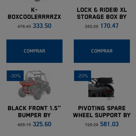
K-
LOCK & RIDE® XL
BOXCOOLERRRRZX
STORAGE BOX BY
333.50
170.47
POLARIS
476.43
262.26
COMPRAR
COMPRAR
-30%
-20%
BLACK FRONT 1.5"
PIVOTING SPARE
BUMPER BY
WHEEL SUPPORT BY
325.60
581.03
POLARIS
POLARIS RZR PRO
465.15
726.29