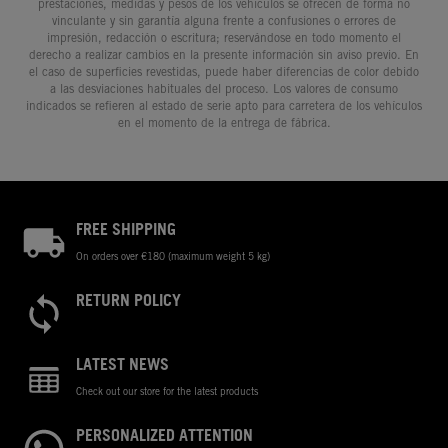
prestaciones, medidas y pesos de los vehículos se ofrecen de forma no
vinculante y sin garantía alguna frente a confusiones o errores de
impresión, redacción o escritura; reservándose en todo momento el
derecho a realizar cambios en la presente información sin aviso previo. En
el caso de superficies revestidas, puede haber diferencias de color debido
a las desviaciones habituales del proceso. Los valores de consumo
indicados se refieren al estado de serie apto para carretera de los vehículos
en el momento de la entrega de fábrica.
FREE SHIPPING
On orders over €180 (maximum weight 5 kg)
RETURN POLICY
LATEST NEWS
Check out our store for the latest products
PERSONALIZED ATTENTION