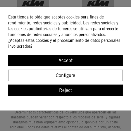
Esta tienda te pide que aceptes cookies para fines de
rendimiento, redes sociales y publicidad. Las redes sociales y
las cookies publicitarias de terceros se utilizan para ofrecerte
PRES 4942
P4964
funciones de redes sociales y anuncios personalizados.
¿Aceptas estas cookies y el procesamiento de datos personales
158.32
235.87
involucrados?
Accept
COMPRAR
COMPRAR
Configure
Reject
Showing 1-8 of 8 item(s)
Determinadas características de los vehículos que aparecen en las
imágenes pueden variar con respecto a los modelos de serie, y algunas
imágenes muestran equipamiento opcional, disponible por un coste
adicional. Todos los datos relativos al contenido del suministro, aspecto,