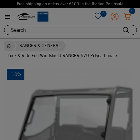
Free shipping on orders over €100 in the Iberian Peninsula
0
0

favorite
RANGER & GENERAL
Lock & Ride Full Windshield RANGER 570 Polycarbonate
-10%