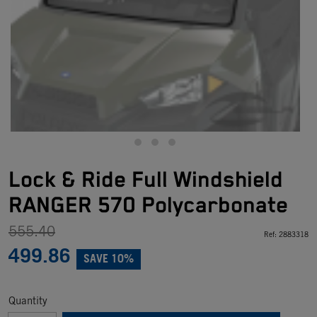
Lock & Ride Full Windshield
RANGER 570 Polycarbonate
555.40
Ref:
2883318
499.86
SAVE 10%
Quantity