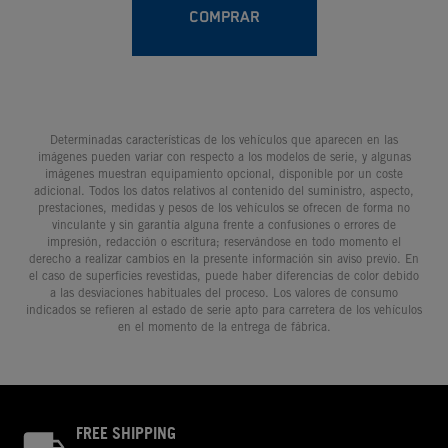
COMPRAR
Determinadas características de los vehículos que aparecen en las
imágenes pueden variar con respecto a los modelos de serie, y algunas
imágenes muestran equipamiento opcional, disponible por un coste
adicional. Todos los datos relativos al contenido del suministro, aspecto,
prestaciones, medidas y pesos de los vehículos se ofrecen de forma no
vinculante y sin garantía alguna frente a confusiones o errores de
impresión, redacción o escritura; reservándose en todo momento el
derecho a realizar cambios en la presente información sin aviso previo. En
el caso de superficies revestidas, puede haber diferencias de color debido
a las desviaciones habituales del proceso. Los valores de consumo
indicados se refieren al estado de serie apto para carretera de los vehículos
en el momento de la entrega de fábrica.
FREE SHIPPING