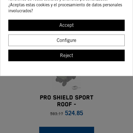
bought this
¿Aceptas estas cookies y el procesamiento de datos personales
involucrados?
product also
Accept
bought:
Configure
Reject
-10%
On sale!
Pro Shield Sport
Roof -
524.85
Polyethylene
583.17