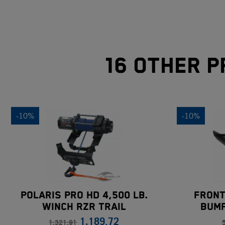
16 other p
-10%
-10%
Polaris Pro HD 4,500 Lb.
Front
Winch RZR Trail
Bump
1,189.72
1,321.91