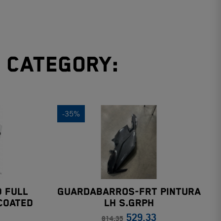
e category:
-35%
d Full
GUARDABARROS-FRT PINTURA
Coated
LH S.GRPH
529.33
 Trail
814.35