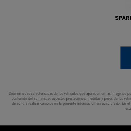
Spar
Determinadas características de los vehículos que aparecen en las imágenes pue
contenido del suministro, aspecto, prestaciones, medidas y pesos de los vehí
derecho a realizar cambios en la presente información sin aviso previo. En el
est