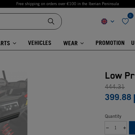
Free shipping on orders over €100 in the Iberian Peninsula
0
keyboard_arrow_down
favorite
VEHICLES
PROMOTION
U
ARTS
WEAR
Low Pr
444.31
399.88
Quantity