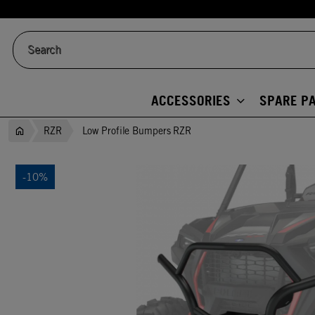
ACCESSORIES
SPARE P
RZR
Low Profile Bumpers RZR
-10%