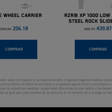
e Wheel Carrier
RZR® XP 1000 LOW 
STEEL ROCK SLID
256.18
439.87
POLARIS®
284.64
488.74
COMPRAR
COMPRAR
den variar con respecto a los modelos de serie, y algunas imágenes muestran equipam
culos se ofrecen de forma no vinculante y sin garantía alguna frente a confusiones o
 caso de superficies revestidas, puede haber diferencias de color debido a las desvia
ado de serie apto para carretera de los vehículos en el momento de la entrega de fábr