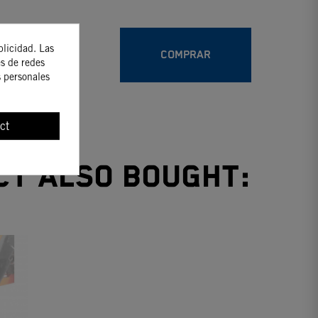
blicidad. Las
COMPRAR
es de redes
s personales
ct
ct also bought: