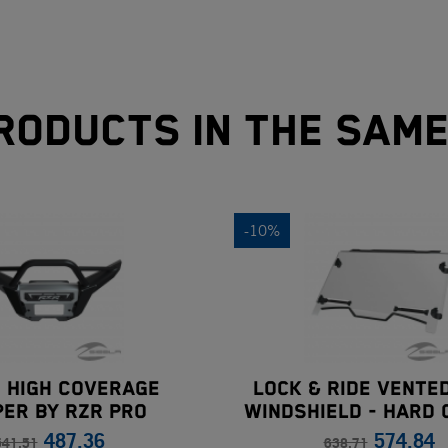
roducts in the sam
-10%
 High Coverage
Lock & Ride Vente
er By RZR Pro
Windshield - Hard 
487.36
574.84
Polycarbonate RZR
541.51
638.71