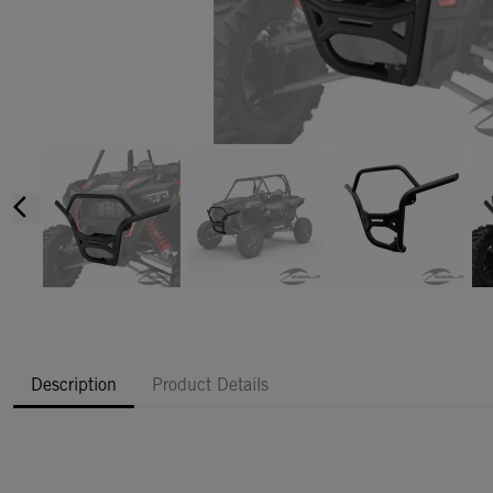
arrow_back_ios
Description
Product Details