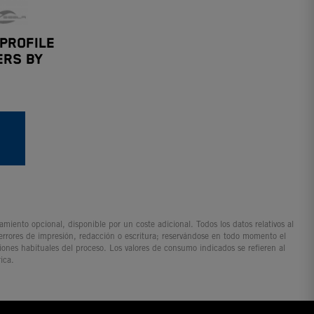
PROFILE
ERS BY
iento opcional, disponible por un coste adicional. Todos los datos relativos al
 errores de impresión, redacción o escritura; reservándose en todo momento el
ciones habituales del proceso. Los valores de consumo indicados se refieren al
ica.