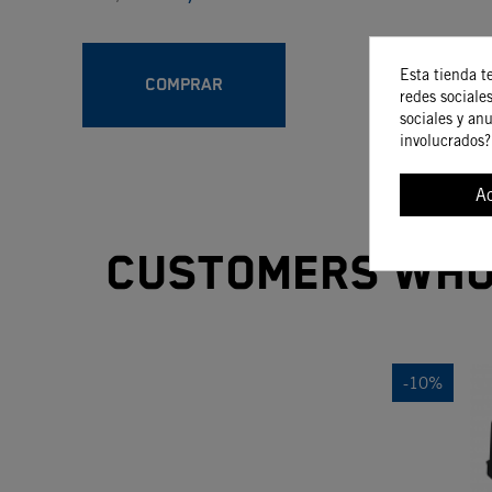
Esta tienda t
COMPRAR
redes sociales
sociales y an
involucrados?
A
Customers who 
-10%