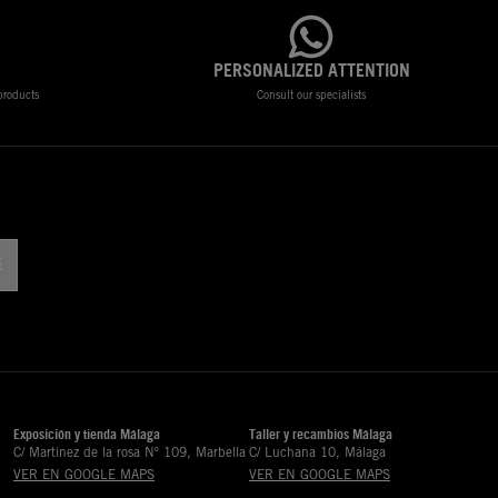
PERSONALIZED ATTENTION
 products
Consult our specialists
Exposición y tienda Málaga
Taller y recambios Málaga
C/ Martinez de la rosa Nº 109, Marbella
C/ Luchana 10, Málaga
VER EN GOOGLE MAPS
VER EN GOOGLE MAPS